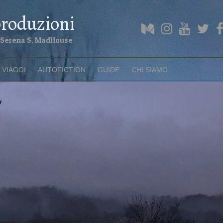
roduzioni
di Serena S. MadHouse
VIAGGI
AUTOFICTION
GUIDE
CHI SIAMO