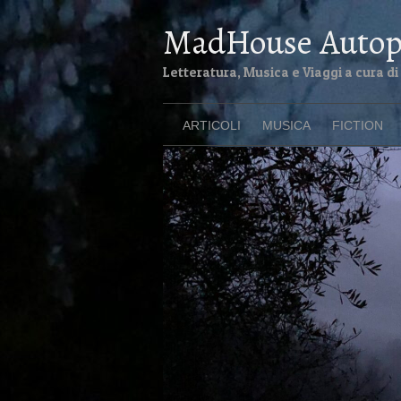
MadHouse Autop
Letteratura, Musica e Viaggi a cura 
ARTICOLI
MUSICA
FICTION