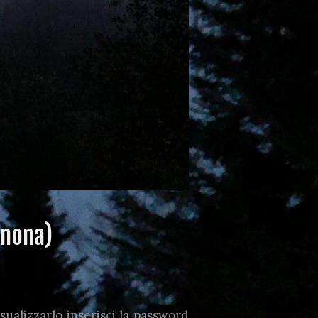
 nona)
ualizzarlo inserisci la password