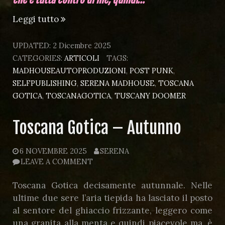
“Notes”
Leggi tutto
UPDATED:
2 Dicembre 2025
CATEGORIES:
ARTICOLI
TAGS:
MADHOUSEAUTOPRODUZIONI
,
POST PUNK
,
SELFPUBLISHING
,
SERENA MADHOUSE
,
TOSCANA
GOTICA
,
TOSCANAGOTICA
,
TUSCANY DOOMER
Toscana Gotica – Autunno
6 NOVEMBRE 2025
SERENA
LEAVE A COMMENT
Toscana Gotica decisamente autunnale. Nelle
ultime due sere l’aria tiepida ha lasciato il posto
al sentore del ghiaccio frizzante, leggero come
una granita alla menta e quindi piacevole ma, è