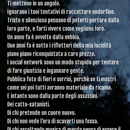
Ti mettono in un angolo.
Ignorano i tuoi tentativi di raccattare endorfine.
Triste e silenziosa pensano di poterti portare dalla
loro parte, e farti vivere come vogliono loro.
Un anno fa è avvolto dalla nebbia.
Due anni fa è sotto i riflettori della mia lucidità
piano piano riconquistata a caro prezzo.
I social network sono un modo stupido per tentare
di fare giustizia e ingannare gente.
Pubblica foto di fiori e sorrisi, perchè se ti mostri
come sei poi tutti avranno materiale da ricamo.
E intanto sono dalla parte degli assassini.
Dei catto-satanisti.
Di chi pretende un cuore nuovo.
Di chi non vede l’ora di scavarti una fossa.
Di chi ascoltando musica di merda pensa di essere il