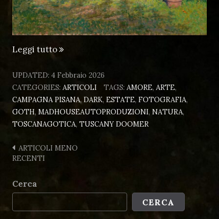
“I
Leggi tutto
Girasoli
Neri”
UPDATED:
4 Febbraio 2026
CATEGORIES:
ARTICOLI
TAGS:
AMORE
,
ARTE
,
CAMPAGNA PISANA
,
DARK
,
ESTATE
,
FOTOGRAFIA
,
GOTH
,
MADHOUSEAUTOPRODUZIONI
,
NATURA
,
TOSCANAGOTICA
,
TUSCANY DOOMER
Navigazione
ARTICOLI MENO
RECENTI
articoli
Cerca
CERCA