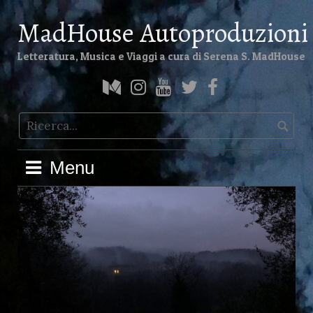
Skip
MadHouse Autoproduzioni
to
content
Letteratura, Musica e Viaggi a cura di Serena S. MadHouse
Medium
Instagram
YouTube
Twitter
Facebook
Menu