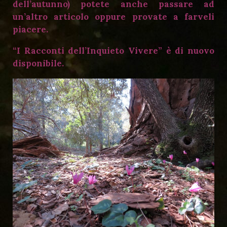
dell’autunno) potete anche passare ad
un’altro articolo oppure provate a farveli
piacere.
“I Racconti dell’Inquieto Vivere” è di nuovo
disponibile.