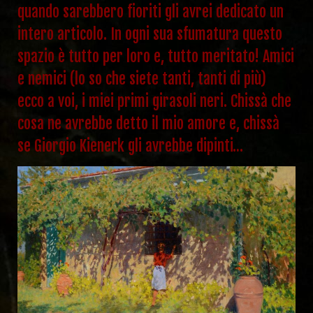
quando sarebbero fioriti gli avrei dedicato un
intero articolo. In ogni sua sfumatura questo
spazio è tutto per loro e, tutto meritato! Amici
e nemici (lo so che siete tanti, tanti di più)
ecco a voi, i miei primi girasoli neri. Chissà che
cosa ne avrebbe detto il mio amore e, chissà
se Giorgio Kienerk gli avrebbe dipinti…