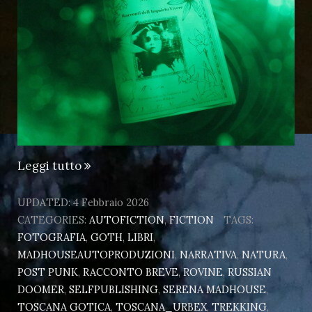
“Toscana
Leggi tutto
Gotica
e…
UPDATED:
4 Febbraio 2026
Inquieta”
CATEGORIES:
AUTOFICTION
,
FICTION
TAGS:
FOTOGRAFIA
,
GOTH
,
LIBRI
,
MADHOUSEAUTOPRODUZIONI
,
NARRATIVA
,
NATURA
,
POST PUNK
,
RACCONTO BREVE
,
ROVINE
,
RUSSIAN
DOOMER
,
SELFPUBLISHING
,
SERENA MADHOUSE
,
TOSCANA GOTICA
,
TOSCANA_URBEX
,
TREKKING
,