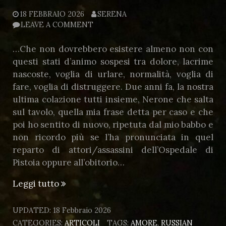
18 FEBBRAIO 2026
SERENA
LEAVE A COMMENT
…Che non dovrebbero esistere almeno non con
questi stati d’animo sospesi tra dolore, lacrime
nascoste, voglia di urlare, normalità, voglia di
fare, voglia di distruggere. Due anni fa, la nostra
ultima colazione tutti insieme, Nerone che salta
sul tavolo, quella mia frase detta per caso e che
poi ho sentito di nuovo, ripetuta dal mio babbo e
non ricordo più se l’ha pronunciata in quel
reparto di attori/assassini dell’Ospedale di
Pistoia oppure all’obitorio…
“Giorni
Leggi tutto
che…”
UPDATED:
18 Febbraio 2026
CATEGORIES:
ARTICOLI
TAGS:
AMORE
,
RUSSIAN