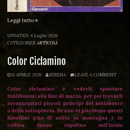
“L’Armata
Leggi tutto
Tradita-
libro”
UPDATED:
4 Luglio 2026
CATEGORIES:
ARTICOLI
Color Ciclamino
11 APRILE 2026
SERENA
LEAVE A COMMENT
Color ciclamino è vederli spuntare
timidissimi alla fine di marzo, per poi trovarli
incontrastati piccoli principi del sottobosco
o della sottopineta. Se non vi piacciono questi
fiorellini (che di solito in montagna e in
collina fanno capolino sull’inizio