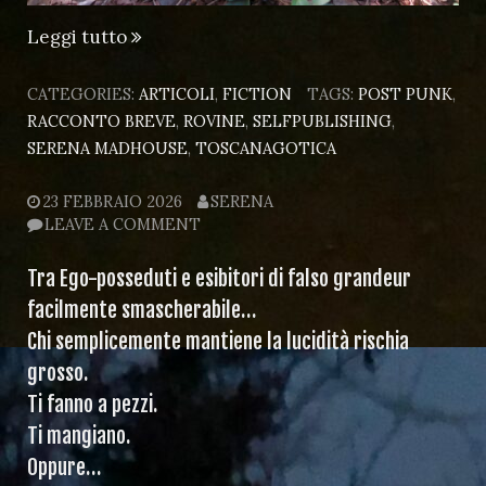
“Color
Leggi tutto
Ciclamino”
CATEGORIES:
ARTICOLI
,
FICTION
TAGS:
POST PUNK
,
RACCONTO BREVE
,
ROVINE
,
SELFPUBLISHING
,
SERENA MADHOUSE
,
TOSCANAGOTICA
23 FEBBRAIO 2026
SERENA
LEAVE A COMMENT
Tra Ego-posseduti e esibitori di falso grandeur
facilmente smascherabile…
Chi semplicemente mantiene la lucidità rischia
grosso.
Ti fanno a pezzi.
Ti mangiano.
Oppure…