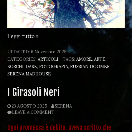
“Toscana
Leggi tutto
Gotica
–
UPDATED:
6 Novembre 2025
Autunno”
CATEGORIES:
ARTICOLI
TAGS:
AMORE
,
ARTE
,
BOSCHI
,
DARK
,
FOTOGRAFIA
,
RUSSIAN DOOMER
,
SERENA MADHOUSE
I Girasoli Neri
23 AGOSTO 2025
SERENA
LEAVE A COMMENT
Ogni promessa è debito, aveva scritto che