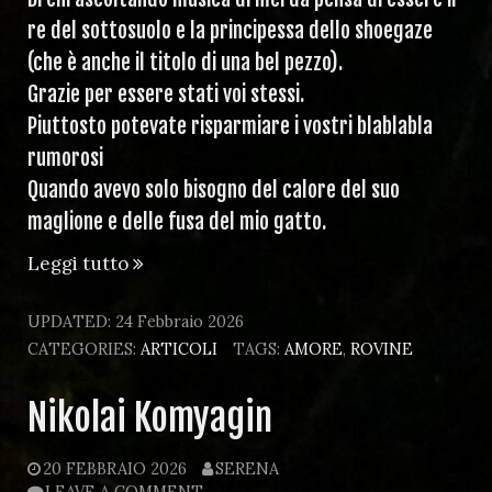
re del sottosuolo e la principessa dello shoegaze
(che è anche il titolo di una bel pezzo).
Grazie per essere stati voi stessi.
Piuttosto potevate risparmiare i vostri blablabla
rumorosi
Quando avevo solo bisogno del calore del suo
maglione e delle fusa del mio gatto.
“23
Leggi tutto
febbraio”
UPDATED:
24 Febbraio 2026
CATEGORIES:
ARTICOLI
TAGS:
AMORE
,
ROVINE
Nikolai Komyagin
20 FEBBRAIO 2026
SERENA
LEAVE A COMMENT