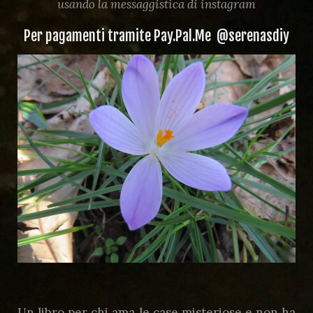
usando la messaggistica di instagram
Per pagamenti tramite
Pay.Pal.Me
@serenasdiy
Un libro per chi ama le case misteriose e non ha