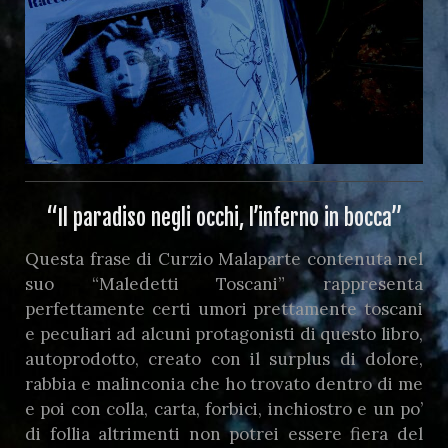
“Il paradiso negli occhi, l’inferno in bocca”
Questa frase di Curzio Malaparte contenuta nel
suo “Maledetti Toscani” rappresenta
perfettamente certi umori prettamente toscani
e peculiari ad alcuni protagonisti di questo libro,
autoprodotto, creato con il surplus di dolore,
rabbia e malinconia che ho trovato dentro di me
e poi con colla, carta, forbici, inchiostro e un po’
di follia altrimenti non potrei essere fiera del