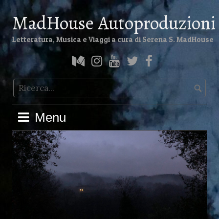
Skip
MadHouse Autoproduzioni
to
content
Letteratura, Musica e Viaggi a cura di Serena S. MadHouse
Medium
Instagram
YouTube
Twitter
Facebook
Menu