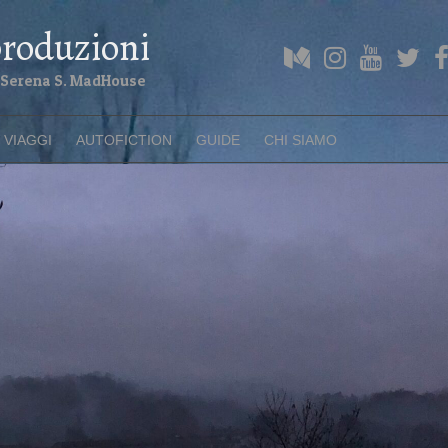
roduzioni
Medium
Instagram
YouTube
Twitter
F
di Serena S. MadHouse
VIAGGI
AUTOFICTION
GUIDE
CHI SIAMO