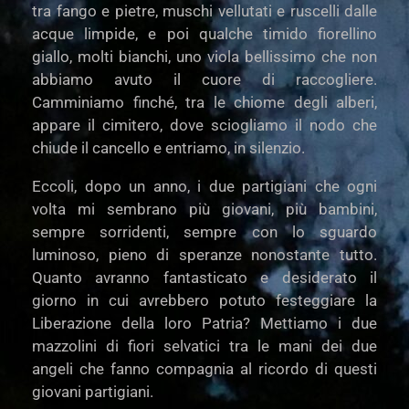
tra fango e pietre, muschi vellutati e ruscelli dalle
acque limpide, e poi qualche timido fiorellino
giallo, molti bianchi, uno viola bellissimo che non
abbiamo avuto il cuore di raccogliere.
Camminiamo finché, tra le chiome degli alberi,
appare il cimitero, dove sciogliamo il nodo che
chiude il cancello e entriamo, in silenzio.
Eccoli, dopo un anno, i due partigiani che ogni
volta mi sembrano più giovani, più bambini,
sempre sorridenti, sempre con lo sguardo
luminoso, pieno di speranze nonostante tutto.
Quanto avranno fantasticato e desiderato il
giorno in cui avrebbero potuto festeggiare la
Liberazione della loro Patria? Mettiamo i due
mazzolini di fiori selvatici tra le mani dei due
angeli che fanno compagnia al ricordo di questi
giovani partigiani.