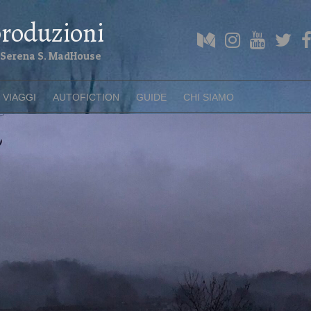
roduzioni
Medium
Instagram
YouTube
Twitter
F
di Serena S. MadHouse
VIAGGI
AUTOFICTION
GUIDE
CHI SIAMO