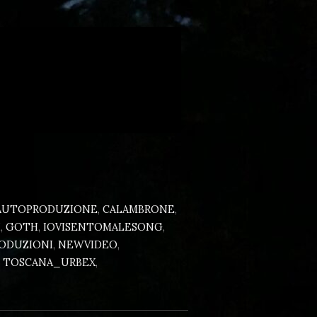
AUTOPRODUZIONE
,
CALAMBRONE
,
H
,
GOTH
,
IOVISENTOMALESONG
,
ODUZIONI
,
NEWVIDEO
,
,
TOSCANA_URBEX
,