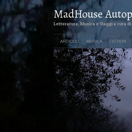
MadHouse Autop
Letteratura, Musica e Viaggi a cura 
ARTICOLI
MUSICA
FICTION