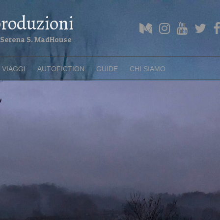
roduzioni
di Serena S. MadHouse
VIAGGI
AUTOFICTION
GUIDE
CHI SIAMO